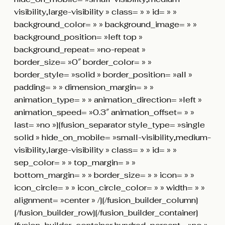
visibility,large-visibility » class= » » id= » »
background_color= » » background_image= » »
background_position= »left top »
background_repeat= »no-repeat »
border_size= »0″ border_color= » »
border_style= »solid » border_position= »all »
padding= » » dimension_margin= » »
animation_type= » » animation_direction= »left »
animation_speed= »0.3″ animation_offset= » »
last= »no »][fusion_separator style_type= »single
solid » hide_on_mobile= »small-visibility,medium-
visibility,large-visibility » class= » » id= » »
sep_color= » » top_margin= » »
bottom_margin= » » border_size= » » icon= » »
icon_circle= » » icon_circle_color= » » width= » »
alignment= »center » /][/fusion_builder_column]
[/fusion_builder_row][/fusion_builder_container]