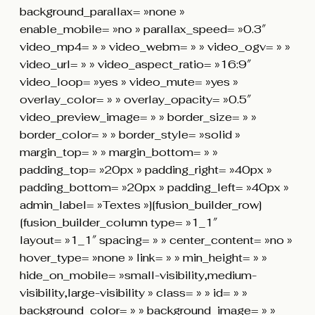
background_parallax= »none »
enable_mobile= »no » parallax_speed= »0.3″
video_mp4= » » video_webm= » » video_ogv= » »
video_url= » » video_aspect_ratio= »16:9″
video_loop= »yes » video_mute= »yes »
overlay_color= » » overlay_opacity= »0.5″
video_preview_image= » » border_size= » »
border_color= » » border_style= »solid »
margin_top= » » margin_bottom= » »
padding_top= »20px » padding_right= »40px »
padding_bottom= »20px » padding_left= »40px »
admin_label= »Textes »][fusion_builder_row]
[fusion_builder_column type= »1_1″
layout= »1_1″ spacing= » » center_content= »no »
hover_type= »none » link= » » min_height= » »
hide_on_mobile= »small-visibility,medium-
visibility,large-visibility » class= » » id= » »
background_color= » » background_image= » »