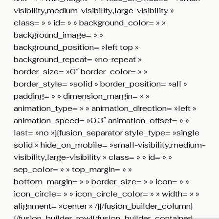
visibility,medium-visibility,large-visibility »
class= » » id= » » background_color= » »
background_image= » »
background_position= »left top »
background_repeat= »no-repeat »
border_size= »0″ border_color= » »
border_style= »solid » border_position= »all »
padding= » » dimension_margin= » »
animation_type= » » animation_direction= »left »
animation_speed= »0.3″ animation_offset= » »
last= »no »][fusion_separator style_type= »single
solid » hide_on_mobile= »small-visibility,medium-
visibility,large-visibility » class= » » id= » »
sep_color= » » top_margin= » »
bottom_margin= » » border_size= » » icon= » »
icon_circle= » » icon_circle_color= » » width= » »
alignment= »center » /][/fusion_builder_column]
[/fusion_builder_row][/fusion_builder_container]