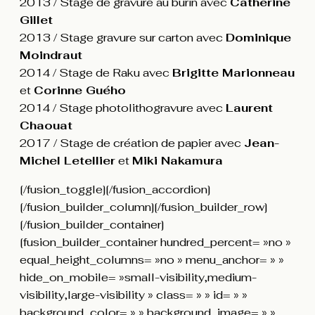
2013 / Stage de gravure au burin avec
Catherine
Gillet
2013 / Stage gravure sur carton avec
Dominique
Moindraut
2014 / Stage de Raku avec
Brigitte Marionneau
et
Corinne Guého
2014 / Stage photolithogravure avec
Laurent
Chaouat
2017 / Stage de création de papier avec
Jean-
Michel Letellier
et
Miki Nakamura
[/fusion_toggle][/fusion_accordion]
[/fusion_builder_column][/fusion_builder_row]
[/fusion_builder_container]
[fusion_builder_container hundred_percent= »no »
equal_height_columns= »no » menu_anchor= » »
hide_on_mobile= »small-visibility,medium-
visibility,large-visibility » class= » » id= » »
background_color= » » background_image= » »