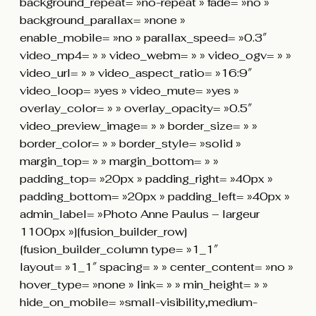
background_repeat= »no-repeat » fade= »no »
background_parallax= »none »
enable_mobile= »no » parallax_speed= »0.3″
video_mp4= » » video_webm= » » video_ogv= » »
video_url= » » video_aspect_ratio= »16:9″
video_loop= »yes » video_mute= »yes »
overlay_color= » » overlay_opacity= »0.5″
video_preview_image= » » border_size= » »
border_color= » » border_style= »solid »
margin_top= » » margin_bottom= » »
padding_top= »20px » padding_right= »40px »
padding_bottom= »20px » padding_left= »40px »
admin_label= »Photo Anne Paulus – largeur
1100px »][fusion_builder_row]
[fusion_builder_column type= »1_1″
layout= »1_1″ spacing= » » center_content= »no »
hover_type= »none » link= » » min_height= » »
hide_on_mobile= »small-visibility,medium-