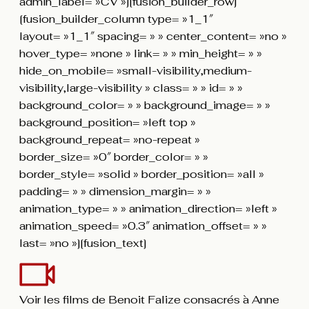
admin_label= »CV »][fusion_builder_row]
[fusion_builder_column type= »1_1″
layout= »1_1″ spacing= » » center_content= »no »
hover_type= »none » link= » » min_height= » »
hide_on_mobile= »small-visibility,medium-
visibility,large-visibility » class= » » id= » »
background_color= » » background_image= » »
background_position= »left top »
background_repeat= »no-repeat »
border_size= »0″ border_color= » »
border_style= »solid » border_position= »all »
padding= » » dimension_margin= » »
animation_type= » » animation_direction= »left »
animation_speed= »0.3″ animation_offset= » »
last= »no »][fusion_text]
Voir les films de Benoit Falize consacrés à Anne