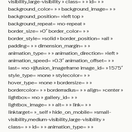
visibility,large-visibility » class= » » id= » »
background_color= » » background_image= » »
background_position= »left top »
background_repeat= »no-repeat »
border_size= »0″ border_color= » »
border_style= »solid » border_position= »all »
padding= » » dimension_margin= » »
animation_type= » » animation_direction= »left »
animation_speed= »0.3″ animation_offset= » »
last= »no »][fusion_imageframe image_id= »1575″
style_type= »none » stylecolor= » »
hover_type= »none » bordersize= » »
bordercolor= » » borderradius= » » align= »center »
lightbox= »no » gallery_id= » »
lightbox_image= » » alt= » » link= » »
linktarget= »_self » hide_on_mobile= »small-
visibility,medium-visibility,large-visibility »
class= » » id= » » animation_type= » »