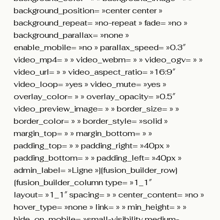
background_position= »center center »
background_repeat= »no-repeat » fade= »no »
background_parallax= »none »
enable_mobile= »no » parallax_speed= »0.3″
video_mp4= » » video_webm= » » video_ogv= » »
video_url= » » video_aspect_ratio= »16:9″
video_loop= »yes » video_mute= »yes »
overlay_color= » » overlay_opacity= »0.5″
video_preview_image= » » border_size= » »
border_color= » » border_style= »solid »
margin_top= » » margin_bottom= » »
padding_top= » » padding_right= »40px »
padding_bottom= » » padding_left= »40px »
admin_label= »Ligne »][fusion_builder_row]
[fusion_builder_column type= »1_1″
layout= »1_1″ spacing= » » center_content= »no »
hover_type= »none » link= » » min_height= » »
hide_on_mobile= »small-visibility,medium-