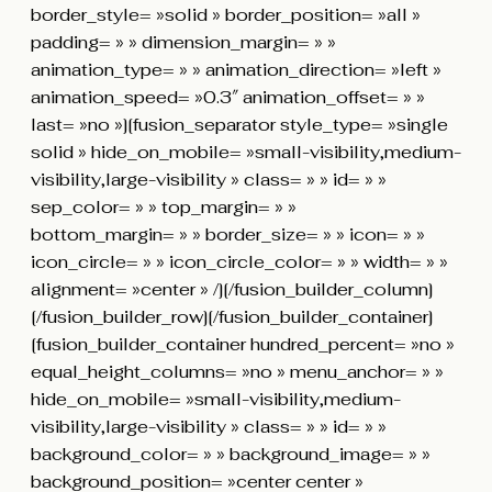
border_style= »solid » border_position= »all »
padding= » » dimension_margin= » »
animation_type= » » animation_direction= »left »
animation_speed= »0.3″ animation_offset= » »
last= »no »][fusion_separator style_type= »single
solid » hide_on_mobile= »small-visibility,medium-
visibility,large-visibility » class= » » id= » »
sep_color= » » top_margin= » »
bottom_margin= » » border_size= » » icon= » »
icon_circle= » » icon_circle_color= » » width= » »
alignment= »center » /][/fusion_builder_column]
[/fusion_builder_row][/fusion_builder_container]
[fusion_builder_container hundred_percent= »no »
equal_height_columns= »no » menu_anchor= » »
hide_on_mobile= »small-visibility,medium-
visibility,large-visibility » class= » » id= » »
background_color= » » background_image= » »
background_position= »center center »