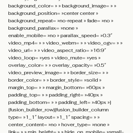
background_color= » » background_image= » »
background_position= »center center »
background_repeat= »no-repeat » fade= »no »
background_parallax= »none »
enable_mobile= »no » parallax_speed= »0.3″
video_mp4= » » video_webm= » » video_ogv= » »
video_url= » » video_aspect_ratio= »16:9″
video_loop= »yes » video_mute= »yes »
overlay_color= » » overlay_opacity= »0.5″
video_preview_image= » » border_size= » »
border_color= » » border_style= »solid »
margin_top= » » margin_bottom= »60px »
padding_top= » » padding_right= »40px »
padding_bottom= » » padding_left= »40px »]
[fusion_builder_row][fusion_builder_column
type= »1_1″ layout= »1_1″ spacing= » »
center_content= »no » hover_type= »none »
link= » » min_height= » » hide_on_mobile= »small-