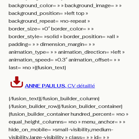
background_color= » » background_image= » »
background_position= »left top »
background_repeat= »no-repeat »
border_size= »0″ border_color= » »
border_style= »solid » border_position= »all »
padding= » » dimension_margin= » »
animation_type= » » animation_direction= »left »
animation_speed= »0.3″ animation_offset= » »
last= »no »][fusion_text]
ANNE PAULUS
, CV détaillé
[/fusion_text][/fusion_builder_column]
[/fusion_builder_row][/fusion_builder_container]
[fusion_builder_container hundred_percent= »no »
equal_height_columns= »no » menu_anchor= » »
hide_on_mobile= »small-visibility,medium-
visibility,large-visibility » class= » » id= » »