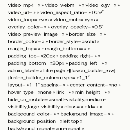
video_mp4= » » video_webm= » » video_ogv= » »
video_url= » » video_aspect_ratio= »16:9″
video_loop= »yes » video_mute= »yes »
overlay_color= » » overlay_opacity= »0.5″
video_preview_image= » » border_size= » »
border_color= » » border_style= »solid »
margin_top= » » margin_bottom= » »
padding_top= »20px » padding_right= » »
padding_bottom= »20px » padding_left= » »
admin_label= »Titre page »][fusion_builder_row]
[fusion_builder_column type= »1_1″
layout= »1_1″ spacing= » » center_content= »no »
hover_type= »none » link= » » min_height= » »
hide_on_mobile= »small-visibility,medium-
visibility,large-visibility » class= » » id= » »
background_color= » » background_image= » »
background_position= »left top »
background_repeat= »no-repeat »