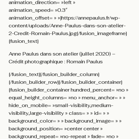
animation_direction= »left »
animation_speed= »0.3″
animation_offset= » »]https://annepaulus.fr/wp-
content/uploads/Anne-Paulus-dans-son-atelier-
2-Credit-Romain-Paulus.jpg[/fusion_imageframe]
[fusion_text]
Anne Paulus dans son atelier (juillet 2020) –
Crédit photographique : Romain Paulus
[/fusion_text][/fusion_builder_column]
[/fusion_builder_row][/fusion_builder_container]
[fusion_builder_container hundred_percent= »no »
equal_height_columns= »no » menu_anchor= » »
hide_on_mobile= »small-visibility,medium-
visibility,large-visibility » class= » » id= » »
background_color= » » background_image= » »
background_position= »center center »
background_repeat= »no-repeat » fade= »no »