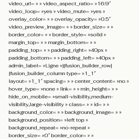
video_url= » » video_aspect_ratio= »16:9″
video_loop= »yes » video_mute= »yes »
overlay_color= » » overlay_opacity= »0.5″
video_preview_image= » » border_size= » »
border_color= » » border_style= »solid »
margin_top= » » margin_bottom= » »
padding_top= » » padding_right= »40px »
padding_bottom= » » padding_left= »40px »
admin_label= »Ligne »][fusion_builder_row]
[fusion_builder_column type= »1_1″
layout= »1_1″ spacing= » » center_content= »no »
hover_type= »none » link= » » min_height= » »
hide_on_mobile= »small-visibility,medium-
visibility,large-visibility » class= » » id= » »
background_color= » » background_image= » »
background_position= »left top »
background_repeat= »no-repeat »
border_size= »0″ border_color= » »