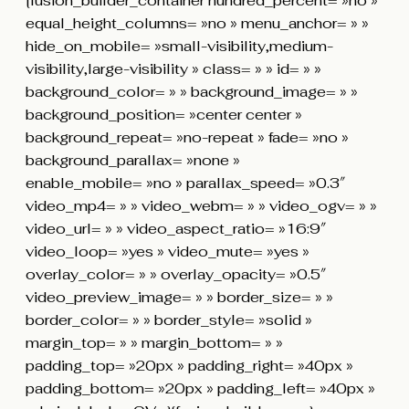
[fusion_builder_container hundred_percent= »no »
equal_height_columns= »no » menu_anchor= » »
hide_on_mobile= »small-visibility,medium-
visibility,large-visibility » class= » » id= » »
background_color= » » background_image= » »
background_position= »center center »
background_repeat= »no-repeat » fade= »no »
background_parallax= »none »
enable_mobile= »no » parallax_speed= »0.3″
video_mp4= » » video_webm= » » video_ogv= » »
video_url= » » video_aspect_ratio= »16:9″
video_loop= »yes » video_mute= »yes »
overlay_color= » » overlay_opacity= »0.5″
video_preview_image= » » border_size= » »
border_color= » » border_style= »solid »
margin_top= » » margin_bottom= » »
padding_top= »20px » padding_right= »40px »
padding_bottom= »20px » padding_left= »40px »