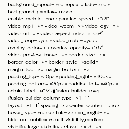
background_repeat= »no-repeat » fade= »no »
background_parallax= »none »
enable_mobile= »no » parallax_speed= »0.3″
video_mp4= » » video_webm= » » video_ogv= » »
video_url= » » video_aspect_ratio= »16:9″
video_loop= »yes » video_mute= »yes »
overlay_color= » » overlay_opacity= »0.5″
video_preview_image= » » border_size= » »
border_color= » » border_style= »solid »
margin_top= » » margin_bottom= » »
padding_top= »20px » padding_right= »40px »
padding_bottom= »20px » padding_left= »40px »
admin_label= »CV »][fusion_builder_row]
[fusion_builder_column type= »1_1″
layout= »1_1″ spacing= » » center_content= »no »
hover_type= »none » link= » » min_height= » »
hide_on_mobile= »small-visibility,medium-
visibility,large-visibility » class= » » id= » »