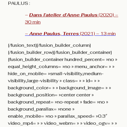
PAULUS :
–
Dans l’atelier d’
Anne Paulus
(2020) –
30 min
–
Anne Paulus
,
Terres
(2021) – 13 min
[/fusion_text][/fusion_builder_column]
[/fusion_builder_row][/fusion_builder_container]
[fusion_builder_container hundred_percent= »no »
equal_height_columns= »no » menu_anchor= » »
hide_on_mobile= »small-visibility,medium-
visibility,large-visibility » class= » » id= » »
background_color= » » background_image= » »
background_position= »center center »
background_repeat= »no-repeat » fade= »no »
background_parallax= »none »
enable_mobile= »no » parallax_speed= »0.3″
video_mp4= » » video_webm= » » video_ogv= » »