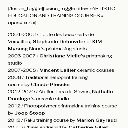
[/fusion_toggle][fusion_toggle title= »ARTISTIC
EDUCATION AND TRAINING COURSES »
open= »no »]
2001-2003 / Ecole des beaux-arts de
Versailles
,
Stéphanie Delouvrier
et
KIM
Myoung Nam’s
printmaking studio
2003-2007 /
Christiane Vielle’s
printmaking
studio
2007-2008 /
Vincent Lallier
ceramic courses
2008 / Traditional helioprint training
course by
Claude Plessier
2012-2020 / Atelier Terra de Sèvres,
Nathalie
Domingo’s
ceramic studio
2012 / Photopolymer printmaking training course
by
Joop Stoop
2012 / Raku training course by
Marion Gayraud
2013 / Chisel engraving by
Catherine Gillet