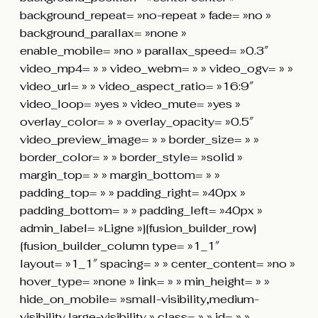
background_repeat= »no-repeat » fade= »no »
background_parallax= »none »
enable_mobile= »no » parallax_speed= »0.3″
video_mp4= » » video_webm= » » video_ogv= » »
video_url= » » video_aspect_ratio= »16:9″
video_loop= »yes » video_mute= »yes »
overlay_color= » » overlay_opacity= »0.5″
video_preview_image= » » border_size= » »
border_color= » » border_style= »solid »
margin_top= » » margin_bottom= » »
padding_top= » » padding_right= »40px »
padding_bottom= » » padding_left= »40px »
admin_label= »Ligne »][fusion_builder_row]
[fusion_builder_column type= »1_1″
layout= »1_1″ spacing= » » center_content= »no »
hover_type= »none » link= » » min_height= » »
hide_on_mobile= »small-visibility,medium-
visibility,large-visibility » class= » » id= » »