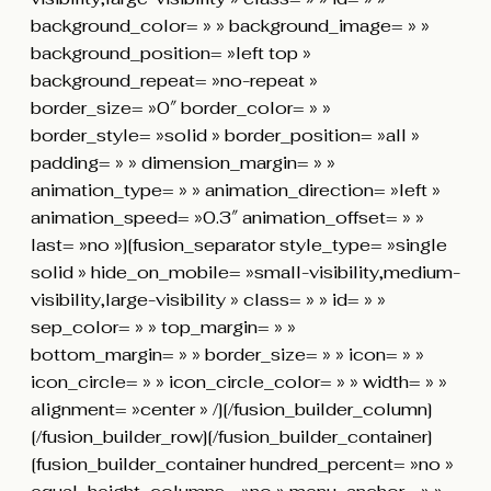
background_color= » » background_image= » »
background_position= »left top »
background_repeat= »no-repeat »
border_size= »0″ border_color= » »
border_style= »solid » border_position= »all »
padding= » » dimension_margin= » »
animation_type= » » animation_direction= »left »
animation_speed= »0.3″ animation_offset= » »
last= »no »][fusion_separator style_type= »single
solid » hide_on_mobile= »small-visibility,medium-
visibility,large-visibility » class= » » id= » »
sep_color= » » top_margin= » »
bottom_margin= » » border_size= » » icon= » »
icon_circle= » » icon_circle_color= » » width= » »
alignment= »center » /][/fusion_builder_column]
[/fusion_builder_row][/fusion_builder_container]
[fusion_builder_container hundred_percent= »no »