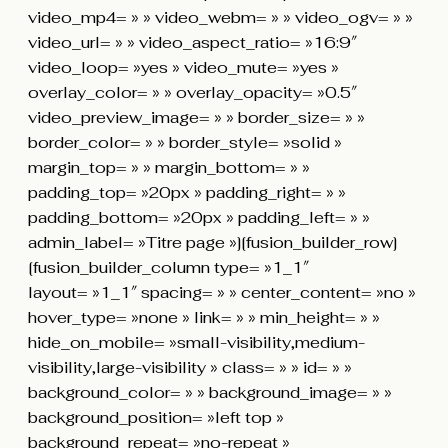
video_mp4= » » video_webm= » » video_ogv= » »
video_url= » » video_aspect_ratio= »16:9″
video_loop= »yes » video_mute= »yes »
overlay_color= » » overlay_opacity= »0.5″
video_preview_image= » » border_size= » »
border_color= » » border_style= »solid »
margin_top= » » margin_bottom= » »
padding_top= »20px » padding_right= » »
padding_bottom= »20px » padding_left= » »
admin_label= »Titre page »][fusion_builder_row]
[fusion_builder_column type= »1_1″
layout= »1_1″ spacing= » » center_content= »no »
hover_type= »none » link= » » min_height= » »
hide_on_mobile= »small-visibility,medium-
visibility,large-visibility » class= » » id= » »
background_color= » » background_image= » »
background_position= »left top »
background_repeat= »no-repeat »