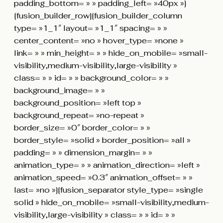
padding_bottom= » » padding_left= »40px »]
[fusion_builder_row][fusion_builder_column
type= »1_1″ layout= »1_1″ spacing= » »
center_content= »no » hover_type= »none »
link= » » min_height= » » hide_on_mobile= »small-
visibility,medium-visibility,large-visibility »
class= » » id= » » background_color= » »
background_image= » »
background_position= »left top »
background_repeat= »no-repeat »
border_size= »0″ border_color= » »
border_style= »solid » border_position= »all »
padding= » » dimension_margin= » »
animation_type= » » animation_direction= »left »
animation_speed= »0.3″ animation_offset= » »
last= »no »][fusion_separator style_type= »single
solid » hide_on_mobile= »small-visibility,medium-
visibility,large-visibility » class= » » id= » »