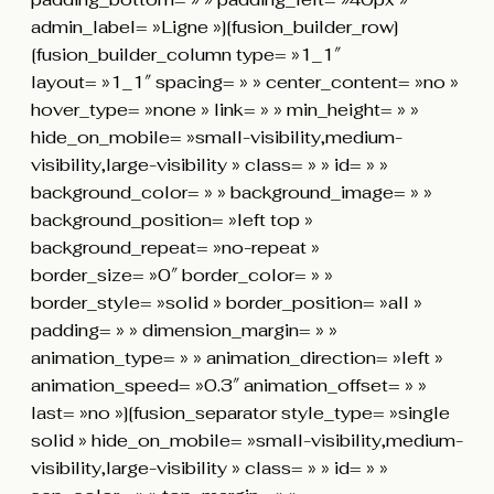
admin_label= »Ligne »][fusion_builder_row]
[fusion_builder_column type= »1_1″
layout= »1_1″ spacing= » » center_content= »no »
hover_type= »none » link= » » min_height= » »
hide_on_mobile= »small-visibility,medium-
visibility,large-visibility » class= » » id= » »
background_color= » » background_image= » »
background_position= »left top »
background_repeat= »no-repeat »
border_size= »0″ border_color= » »
border_style= »solid » border_position= »all »
padding= » » dimension_margin= » »
animation_type= » » animation_direction= »left »
animation_speed= »0.3″ animation_offset= » »
last= »no »][fusion_separator style_type= »single
solid » hide_on_mobile= »small-visibility,medium-
visibility,large-visibility » class= » » id= » »