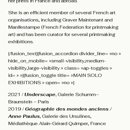
her prints in France and abroad.
She is an efficient member of several French art
organisations, including Graver Maintenant and
Manifestampe (French Federation for printmaking
art) and has been curator for several printmaking
exhibitions.
[/fusion_text][fusion_accordion divider_line= »no »
hide_on_mobile= »small-visibility,medium-
visibility,large-visibility » class= »ap-toggles »
id= » »][fusion_toggle title= »MAIN SOLO
EXHIBITIONS » open= »no »]
2021 /
Underscape
,
Galerie Schumm–
Braunstein – Paris
2019 /
Géographie des mondes anciens /
Anne Paulus
, Galerie des Ursulines,
Médiathèque Alain-Gérard Quimper, France