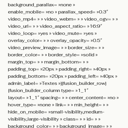
background_parallax= »none »
enable_mobile= »no » parallax_speed= »0.3″
video_mp4= » » video_webm= » » video_ogv= » »
video_url= » » video_aspect_ratio= »16:9″
video_loop= »yes » video_mute= »yes »
overlay_color= » » overlay_opacity= »0.5″
video_preview_image= » » border_size= » »
border_color= » » border_style= »solid »
margin_top= » » margin_bottom= » »
padding_top= »20px » padding_right= »40px »
padding_bottom= »20px » padding_left= »40px »
admin_label= »Textes »][fusion_builder_row]
[fusion_builder_column type= »1_1″
layout= »1_1″ spacing= » » center_content= »no »
hover_type= »none » link= » » min_height= » »
hide_on_mobile= »small-visibility,medium-
visibility,large-visibility » class= » » id= » »
background_color= » » background_image= » »