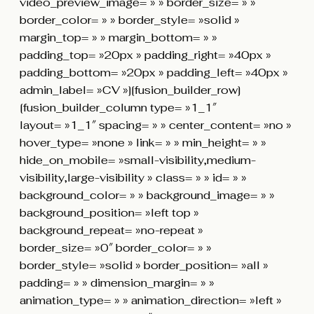
video_preview_image= » » border_size= » »
border_color= » » border_style= »solid »
margin_top= » » margin_bottom= » »
padding_top= »20px » padding_right= »40px »
padding_bottom= »20px » padding_left= »40px »
admin_label= »CV »][fusion_builder_row]
[fusion_builder_column type= »1_1″
layout= »1_1″ spacing= » » center_content= »no »
hover_type= »none » link= » » min_height= » »
hide_on_mobile= »small-visibility,medium-
visibility,large-visibility » class= » » id= » »
background_color= » » background_image= » »
background_position= »left top »
background_repeat= »no-repeat »
border_size= »0″ border_color= » »
border_style= »solid » border_position= »all »
padding= » » dimension_margin= » »
animation_type= » » animation_direction= »left »