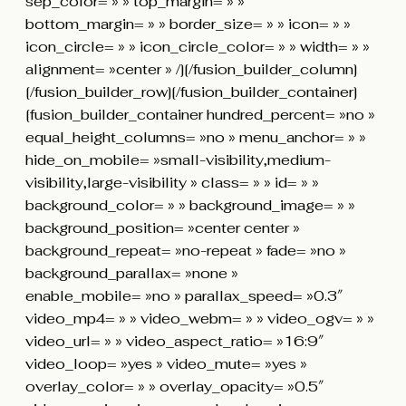
sep_color= » » top_margin= » »
bottom_margin= » » border_size= » » icon= » »
icon_circle= » » icon_circle_color= » » width= » »
alignment= »center » /][/fusion_builder_column]
[/fusion_builder_row][/fusion_builder_container]
[fusion_builder_container hundred_percent= »no »
equal_height_columns= »no » menu_anchor= » »
hide_on_mobile= »small-visibility,medium-
visibility,large-visibility » class= » » id= » »
background_color= » » background_image= » »
background_position= »center center »
background_repeat= »no-repeat » fade= »no »
background_parallax= »none »
enable_mobile= »no » parallax_speed= »0.3″
video_mp4= » » video_webm= » » video_ogv= » »
video_url= » » video_aspect_ratio= »16:9″
video_loop= »yes » video_mute= »yes »
overlay_color= » » overlay_opacity= »0.5″