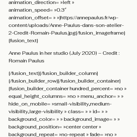
animation_direction= »left »
animation_speed= »0.3″
animation_offset= » »]https://annepaulus.fr/wp-
content/uploads/Anne-Paulus-dans-son-atelier-
2-Credit-Romain-Paulus.jpg[/fusion_imageframe]
[fusion_text]
Anne Paulus in her studio (July 2020) – Credit :
Romain Paulus
[/fusion_text][/fusion_builder_column]
[/fusion_builder_row][/fusion_builder_container]
[fusion_builder_container hundred_percent= »no »
equal_height_columns= »no » menu_anchor= » »
hide_on_mobile= »small-visibility,medium-
visibility,large-visibility » class= » » id= » »
background_color= » » background_image= » »
background_position= »center center »
background_repeat= »no-repeat » fade= »no »