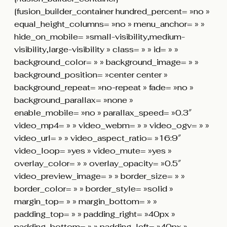
[fusion_builder_container hundred_percent= »no »
equal_height_columns= »no » menu_anchor= » »
hide_on_mobile= »small-visibility,medium-
visibility,large-visibility » class= » » id= » »
background_color= » » background_image= » »
background_position= »center center »
background_repeat= »no-repeat » fade= »no »
background_parallax= »none »
enable_mobile= »no » parallax_speed= »0.3″
video_mp4= » » video_webm= » » video_ogv= » »
video_url= » » video_aspect_ratio= »16:9″
video_loop= »yes » video_mute= »yes »
overlay_color= » » overlay_opacity= »0.5″
video_preview_image= » » border_size= » »
border_color= » » border_style= »solid »
margin_top= » » margin_bottom= » »
padding_top= » » padding_right= »40px »
padding_bottom= » » padding_left= »40px »