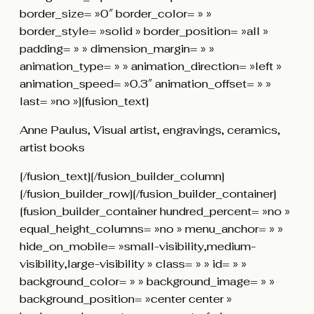
border_size= »0″ border_color= » »
border_style= »solid » border_position= »all »
padding= » » dimension_margin= » »
animation_type= » » animation_direction= »left »
animation_speed= »0.3″ animation_offset= » »
last= »no »][fusion_text]
Anne Paulus, Visual artist, engravings, ceramics,
artist books
[/fusion_text][/fusion_builder_column]
[/fusion_builder_row][/fusion_builder_container]
[fusion_builder_container hundred_percent= »no »
equal_height_columns= »no » menu_anchor= » »
hide_on_mobile= »small-visibility,medium-
visibility,large-visibility » class= » » id= » »
background_color= » » background_image= » »
background_position= »center center »