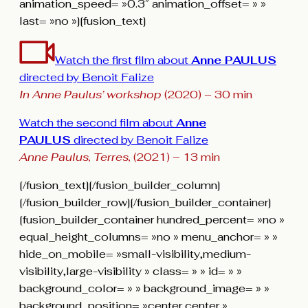
animation_speed= »0.3″ animation_offset= » »
last= »no »][fusion_text]
Watch the first film about
Anne PAULUS
directed by Benoit Falize
In Anne Paulus’ workshop
(2020) – 30 min
Watch the second film about
Anne
PAULUS
directed by Benoit Falize
Anne Paulus, Terres,
(2021) – 13 min
[/fusion_text][/fusion_builder_column]
[/fusion_builder_row][/fusion_builder_container]
[fusion_builder_container hundred_percent= »no »
equal_height_columns= »no » menu_anchor= » »
hide_on_mobile= »small-visibility,medium-
visibility,large-visibility » class= » » id= » »
background_color= » » background_image= » »
background_position= »center center »