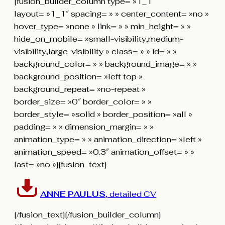
[fusion_builder_column type= »1_1″
layout= »1_1″ spacing= » » center_content= »no »
hover_type= »none » link= » » min_height= » »
hide_on_mobile= »small-visibility,medium-
visibility,large-visibility » class= » » id= » »
background_color= » » background_image= » »
background_position= »left top »
background_repeat= »no-repeat »
border_size= »0″ border_color= » »
border_style= »solid » border_position= »all »
padding= » » dimension_margin= » »
animation_type= » » animation_direction= »left »
animation_speed= »0.3″ animation_offset= » »
last= »no »][fusion_text]
ANNE PAULUS
, detailed CV
[/fusion_text][/fusion_builder_column]