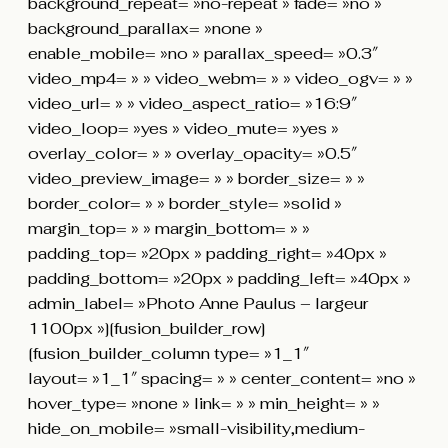
background_repeat= »no-repeat » fade= »no »
background_parallax= »none »
enable_mobile= »no » parallax_speed= »0.3″
video_mp4= » » video_webm= » » video_ogv= » »
video_url= » » video_aspect_ratio= »16:9″
video_loop= »yes » video_mute= »yes »
overlay_color= » » overlay_opacity= »0.5″
video_preview_image= » » border_size= » »
border_color= » » border_style= »solid »
margin_top= » » margin_bottom= » »
padding_top= »20px » padding_right= »40px »
padding_bottom= »20px » padding_left= »40px »
admin_label= »Photo Anne Paulus – largeur
1100px »][fusion_builder_row]
[fusion_builder_column type= »1_1″
layout= »1_1″ spacing= » » center_content= »no »
hover_type= »none » link= » » min_height= » »
hide_on_mobile= »small-visibility,medium-