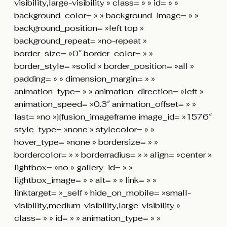
visibility,large-visibility » class= » » id= » »
background_color= » » background_image= » »
background_position= »left top »
background_repeat= »no-repeat »
border_size= »0″ border_color= » »
border_style= »solid » border_position= »all »
padding= » » dimension_margin= » »
animation_type= » » animation_direction= »left »
animation_speed= »0.3″ animation_offset= » »
last= »no »][fusion_imageframe image_id= »1576″
style_type= »none » stylecolor= » »
hover_type= »none » bordersize= » »
bordercolor= » » borderradius= » » align= »center »
lightbox= »no » gallery_id= » »
lightbox_image= » » alt= » » link= » »
linktarget= »_self » hide_on_mobile= »small-
visibility,medium-visibility,large-visibility »
class= » » id= » » animation_type= » »