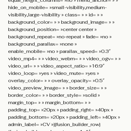
equal_height_columns= »no » menu_anchor= » »
hide_on_mobile= »small-visibility,medium-
visibility,large-visibility » class= » » id= » »
background_color= » » background_image= » »
background_position= »center center »
background_repeat= »no-repeat » fade= »no »
background_parallax= »none »
enable_mobile= »no » parallax_speed= »0.3″
video_mp4= » » video_webm= » » video_ogv= » »
video_url= » » video_aspect_ratio= »16:9″
video_loop= »yes » video_mute= »yes »
overlay_color= » » overlay_opacity= »0.5″
video_preview_image= » » border_size= » »
border_color= » » border_style= »solid »
margin_top= » » margin_bottom= » »
padding_top= »20px » padding_right= »40px »
padding_bottom= »20px » padding_left= »40px »
admin_label= »CV »][fusion_builder_row]