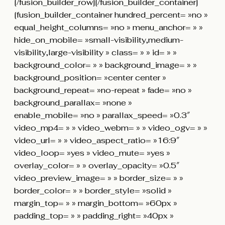
[/fusion_builder_row][/fusion_builder_container]
[fusion_builder_container hundred_percent= »no »
equal_height_columns= »no » menu_anchor= » »
hide_on_mobile= »small-visibility,medium-
visibility,large-visibility » class= » » id= » »
background_color= » » background_image= » »
background_position= »center center »
background_repeat= »no-repeat » fade= »no »
background_parallax= »none »
enable_mobile= »no » parallax_speed= »0.3″
video_mp4= » » video_webm= » » video_ogv= » »
video_url= » » video_aspect_ratio= »16:9″
video_loop= »yes » video_mute= »yes »
overlay_color= » » overlay_opacity= »0.5″
video_preview_image= » » border_size= » »
border_color= » » border_style= »solid »
margin_top= » » margin_bottom= »60px »
padding_top= » » padding_right= »40px »