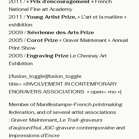
2011 /
« Prix d’encouragement »
French
National Fine art Academy
2011 /
Young Artist Prize
, « L’art et la matière »
exhibition
2009 /
Sévrienne des Arts Prize
2005 /
Corot Prize
« Graver Maintenant » Annual
Print Show
2005 /
Engraving Prize
Le Chesnay Art
Exhibition
[/fusion_toggle][fusion_toggle
title= »INVOLVEMENT IN CONTEMPORARY
ENGRAVERS ASSOCIATIONS » open= »no »]
Member of
Manifestampe-French printmaking
federation
, and of several artist associations
:
Graver Maintenan
t,
Le Trait-graveurs
d’aujourd’hui, JGC-gravure contemporaine
and
Impressions d’Encre