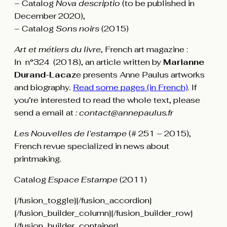
– Catalog
Nova descriptio
(to be published in
December 2020),
– Catalog
Sons noirs
(2015)
Art et métiers du livre
, French art magazine :
In n°324 (2018), an article written by
Marianne
Durand-Lacaz
e presents Anne Paulus artworks
and biography
.
Read some pages (in French)
. If
you’re interested to read the whole text, please
send a email at
: contact@annepaulus.fr
Les Nouvelles de l’estampe
(# 251 – 2015),
French revue specialized in news about
printmaking.
Catalog
Espace Estampe
(2011)
[/fusion_toggle][/fusion_accordion]
[/fusion_builder_column][/fusion_builder_row]
[/fusion_builder_container]